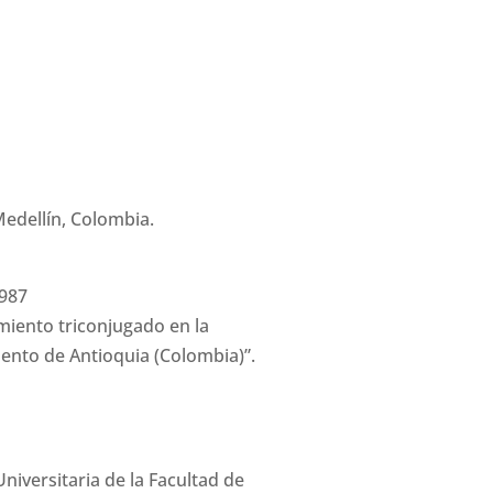
iva
Otros cursos relacionados
CAMPUS
 Medellín, Colombia.
1987
tamiento triconjugado en la
nto de Antioquia (Colombia)”.
niversitaria de la Facultad de